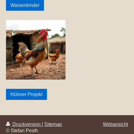
Waisenkinder
Hühner Projekt
Druckversion
|
Sitemap
Webansicht
© Stefan Pesth