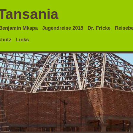
Tansania
Benjamin Mkapa
Jugendreise 2018
Dr. Fricke
Reisebe
chutz
Links